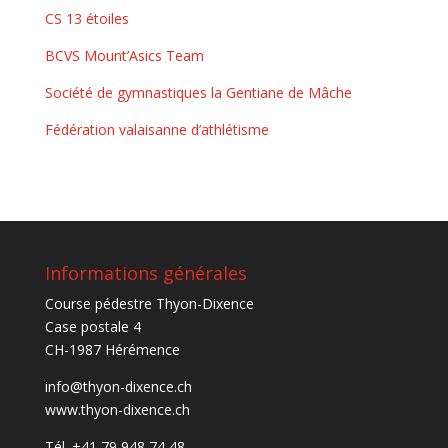
CS 13 étoiles
BCVS Mount’Asics Team
Société de gymnastiques la Gentiane de Mâche
Fédération valaisanne d’athlétisme
Informations générales
Course pédestre Thyon-Dixence
Case postale 4
CH-1987 Hérémence
info@thyon-dixence.ch
www.thyon-dixence.ch
Tél. +41 79 948 74 48